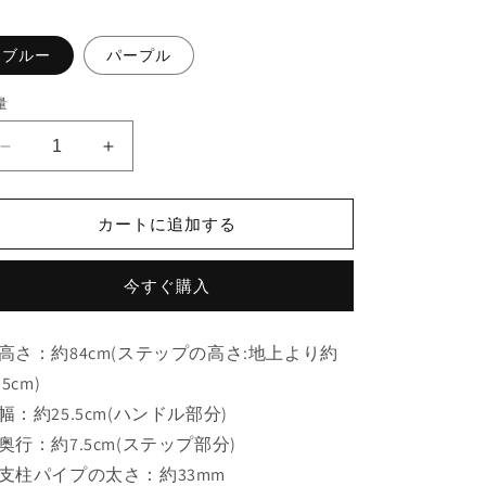
価
格
ブルー
パープル
量
ホ
ホ
ッ
ッ
ピ
ピ
カートに追加する
ン
ン
グ
グ
今すぐ購入
内
内
バ
バ
ネ
ネ
高さ：約84cm(ステップの高さ:地上より約
式
式
.5cm)
子
子
幅：約25.5cm(ハンドル部分)
供
供
奥行：約7.5cm(ステップ部分)
用
用
小
小
支柱パイプの太さ：約33mm