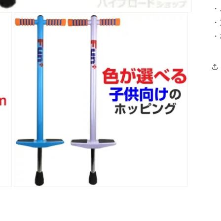
・
・
・
モ
ー
ダ
ル