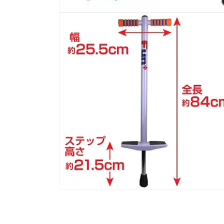
モ
ー
ダ
ル
で
メ
デ
ィ
ア
(1)
を
開
く
モ
ー
ダ
ル