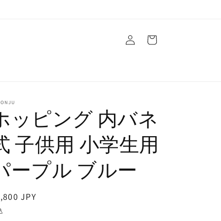
ロ
カ
グ
ー
イ
ト
ン
MONJU
ホッピング 内バネ
式 子供用 小学生用
パープル ブルー
通
,800 JPY
常
込