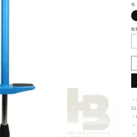
色
数
・
21
・
・
・