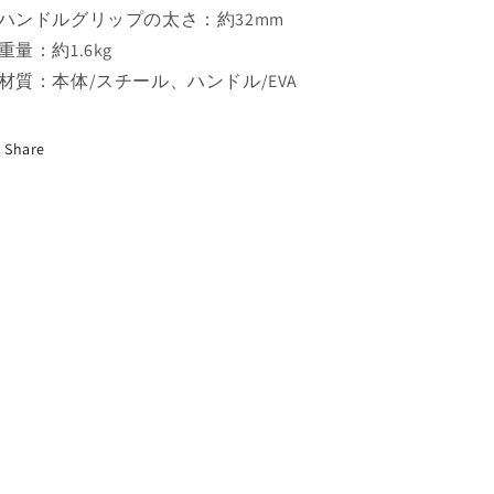
学
学
ハンドルグリップの太さ：約32mm
生
生
重量：約1.6kg
用
用
材質：本体/スチール、ハンドル/EVA
パ
パ
ー
ー
プ
プ
Share
ル
ル
ブ
ブ
ル
ル
ー
ー
の
の
数
数
量
量
を
を
減
増
ら
や
す
す