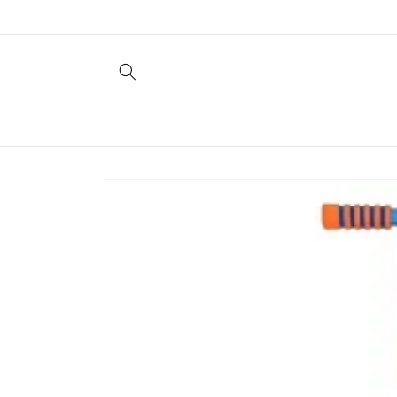
コンテ
ンツに
進む
商品情
報にス
キップ